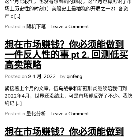
这个月比较忙，也没有想到新的题材，这个月也算见识了市
分
场上历史性的时刻1）美股史上最糟糕的开局之一2）各资
布
产 c […]
分
析
on
Posted in
随机下笔
Leave a Comment
外
汇
想在市场赚钱？你必须能做到
市
一件反人性的事 pt 2. 回测低买
场
高卖策略
日
内
Posted on
9 4 月, 2022
by
qinfeng
波
动
紧接着上个月的文章，俄乌战争和新冠肺炎继续陪我们到
的
2022年4月，世界还没结束，可是市场却反弹了不少。我隐
规
约记 […]
律
on
Posted in
量化分析
Leave a Comment
想
在
想在市场赚钱？你必须能做到
市