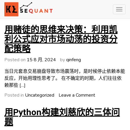
Skip
to
content
Engineered Wealth
klsequant
用赌徒的思维来决策：利用凯
利公式应对市场动荡的投资分
配策略
Posted on
15 8 月, 2024
by
qinfeng
当日元套息交易崩盘导致市场震荡时，是时候停止依赖本能
反应，开始用理性思考了。 在不确定的时期，人们往往依
赖那些 […]
on
Posted in
Uncategorized
Leave a Comment
用
赌
用Python构建刘慈欣的三体问
徒
题
的
思