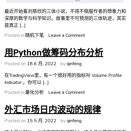
资
分
最近开始看刘慈欣的三体小说，不得不佩服作者的想象力和
配
深厚的数学与科学知识。故事里不可预测的三体轨迹，其实
策
是真正 […]
略
on
Posted in
随机下笔
Leave a Comment
用
Python
用Python做筹码分布分析
构
建
Posted on
18 6 月, 2022
by
qinfeng
刘
在TradingView里，有一个很好用的指标叫 Volume Profile
慈
Indicator 。你可以 […]
欣
的
on
Posted in
量化分析
Leave a Comment
三
用
体
Python
外汇市场日内波动的规律
问
做
题
筹
Posted on
15 5 月, 2022
by
qinfeng
码