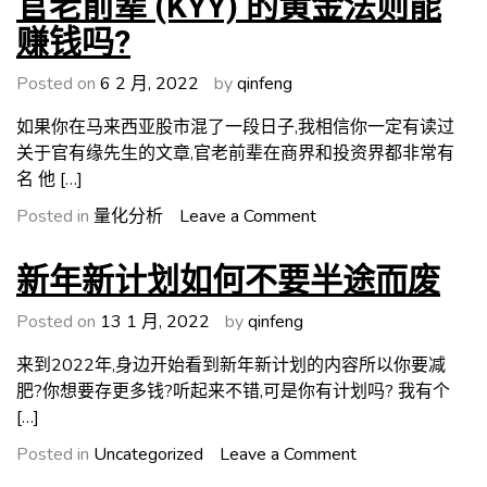
官老前辈 (KYY) 的黄金法则能
回
到
Thing
测
赚钱吗?
一
低
件
买
Posted on
6 2 月, 2022
by
qinfeng
反
高
人
如果你在马来西亚股市混了一段日子,我相信你一定有读过
卖
性
关于官有缘先生的文章,官老前辈在商界和投资界都非常有
策
的
名 他 […]
略
事
on
Posted in
量化分析
Leave a Comment
官
老
新年新计划如何不要半途而废
前
辈
Posted on
13 1 月, 2022
by
qinfeng
(KYY)
来到2022年,身边开始看到新年新计划的内容所以你要减
的
肥?你想要存更多钱?听起来不错,可是你有计划吗? 我有个
黄
[…]
金
法
on
Posted in
Uncategorized
Leave a Comment
则
新