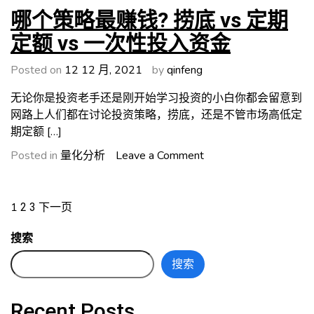
能
年
哪个策略最赚钱? 捞底 vs 定期
赚
新
定额 vs 一次性投入资金
钱
计
吗?
划
Posted on
12 12 月, 2021
by
qinfeng
如
何
无论你是投资老手还是刚开始学习投资的小白你都会留意到
不
网路上人们都在讨论投资策略，捞底，还是不管市场高低定
要
期定额 […]
半
on
Posted in
量化分析
Leave a Comment
途
哪
而
个
废
文
策
1
2
3
下一页
略
章
搜索
最
分
赚
搜索
钱?
页
捞
Recent Posts
底