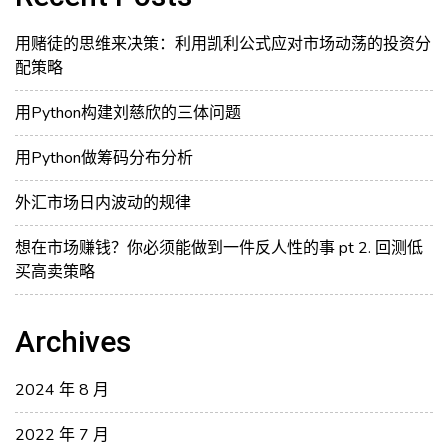
vs
定
用赌徒的思维来决策：利用凯利公式应对市场动荡的投资分
期
配策略
定
额
用Python构建刘慈欣的三体问题
vs
一
用Python做筹码分布分析
次
外汇市场日内波动的规律
性
投
想在市场赚钱？你必须能做到一件反人性的事 pt 2. 回测低
入
买高卖策略
资
金
Archives
2024 年 8 月
2022 年 7 月