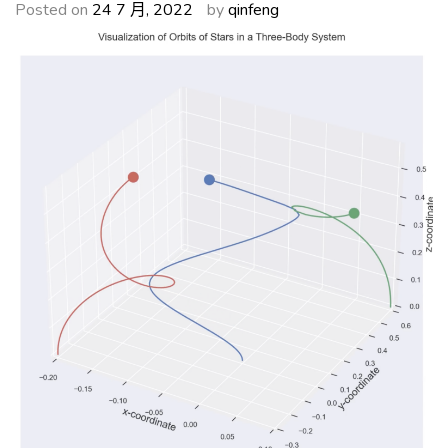
Posted on
24 7 月, 2022
by
qinfeng
维
来
决
策：
利
用
凯
利
公
式
应
对
市
场
动
荡
的
投