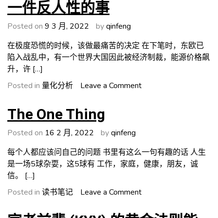
一件反人性的事
场
赚
Posted on
9 3 月, 2022
by
qinfeng
钱？
你
在极度恐慌的时候，该做最痛苦的决定 在下笔时，东欧已
必
陷入战乱中，有一个世界大国因此被经济制裁，能源价格飙
须
升，许 […]
能
on
Posted in
量化分析
Leave a Comment
做
想
到
在
The One Thing
一
市
件
场
Posted on
16 2 月, 2022
by
qinfeng
反
赚
人
每个人都应该问自己的问题 书里有这么一句有趣的话 人生
钱？
性
是一场5球杂耍，这5球有 工作，家庭，健康，朋友，诚
你
的
信。 […]
必
事
须
on
Posted in
读书笔记
Leave a Comment
pt
能
The
2.
做
One