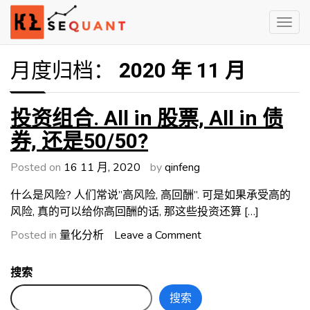
Skip
to
content
Engineered Wealth
klsequant
月度归档：
2020 年 11 月
投资组合. All in 股票, All in 债
券, 还是50/50?
Posted on
16 11 月, 2020
by
qinfeng
什么是风险? 人们常说”高风险, 高回酬”. 可是如果承受高的
风险, 真的可以给你高回酬的话, 那这些投资还算 […]
on
Posted in
量化分析
Leave a Comment
投
资
搜索
组
搜索
合.