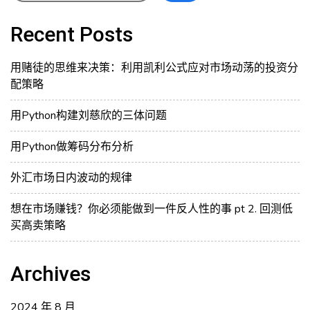
All
in
Recent Posts
股
票,
用赌徒的思维来决策：利用凯利公式应对市场动荡的投资分
All
配策略
in
债
用Python构建刘慈欣的三体问题
券,
还
用Python做筹码分布分析
是
50/50?
外汇市场日内波动的规律
想在市场赚钱？你必须能做到一件反人性的事 pt 2. 回测低
买高卖策略
Archives
2024 年 8 月